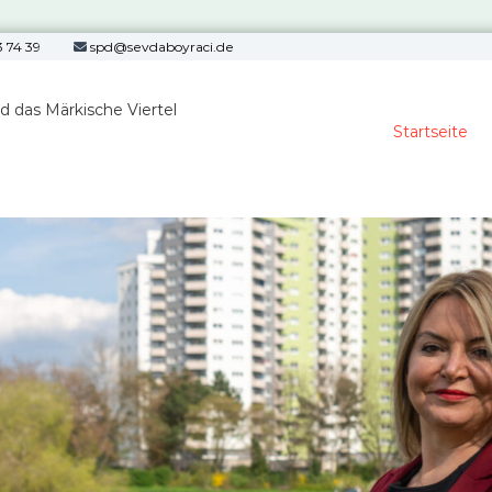
 74 39
spd@sevdaboyraci.de
nd das Märkische Viertel
Startseite