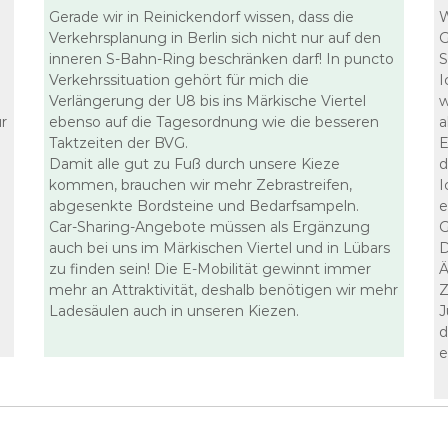
Gerade wir in Reinickendorf wissen, dass die
W
Verkehrsplanung in Berlin sich nicht nur auf den
G
inneren S-Bahn-Ring beschränken darf! In puncto
S
Verkehrssituation gehört für mich die
I
Verlängerung der U8 bis ins Märkische Viertel
w
r
ebenso auf die Tagesordnung wie die besseren
a
Taktzeiten der BVG.
E
Damit alle gut zu Fuß durch unsere Kieze
d
kommen, brauchen wir mehr Zebrastreifen,
I
abgesenkte Bordsteine und Bedarfsampeln.
e
Car-Sharing-Angebote müssen als Ergänzung
G
auch bei uns im Märkischen Viertel und in Lübars
D
zu finden sein! Die E-Mobilität gewinnt immer
Ä
mehr an Attraktivität, deshalb benötigen wir mehr
Z
Ladesäulen auch in unseren Kiezen.
J
d
e